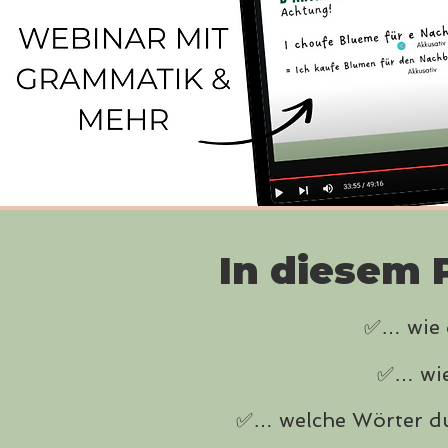
In diesem 
✅… wie 
✅… wie
✅… welche Wörter du