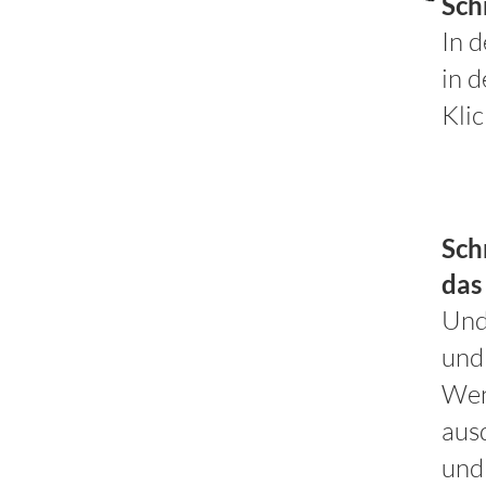
Sch
In d
in 
Klic
Sch
das
Und
und
Wen
aus
und