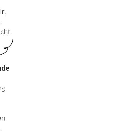
r,
.
cht.
ade
ng
.
an
.