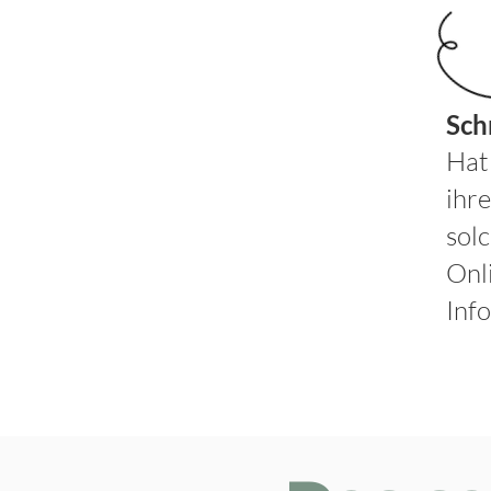
Sch
Hat
ihr
sol
Onl
Inf