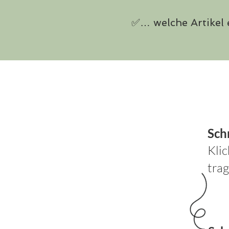
✅… welche Artikel 
Schr
Klic
tra