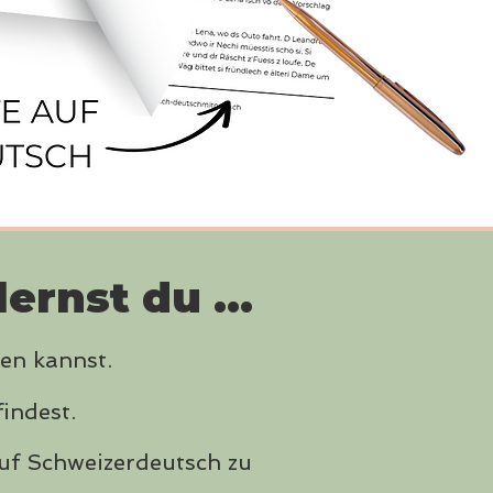
rnst du ...
en kannst.
indest.
f Schweizerdeutsch zu