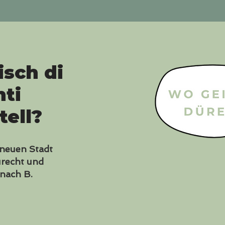
isch di
ti
tell?
 neuen Stadt
urecht und
 nach B.