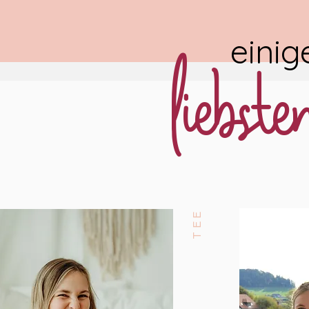
einig
liebs
TEE