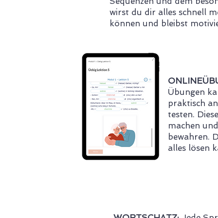
Sequenzen und dem beson
wirst du dir alles schnell 
können und bleibst motivie
ONLINEÜB
Übungen kan
praktisch an
testen. Dies
machen und d
bewahren. Du
alles lösen 
WORTSCHATZ:
Jede Spra