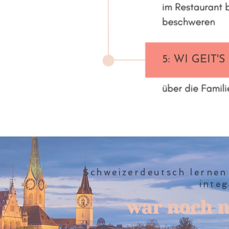
Schweizerdeutsch lernen
integ
war noch ni