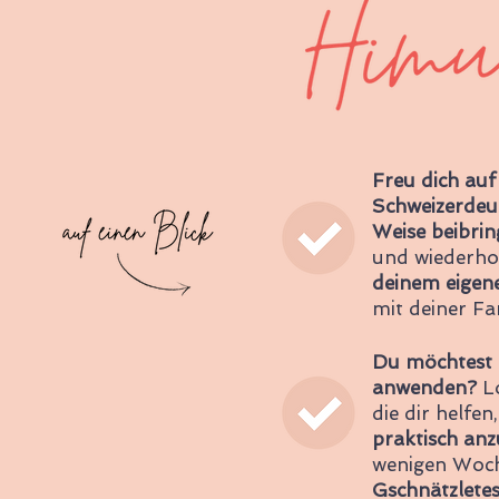
Freu dich auf 
Schweizerdeu
Weise beibri
und wiederhol
deinem eigen
mit deiner Fa
Du möchtest d
anwenden?
Lo
die dir helfen
praktisch an
wenigen Woche
Gschnätzlete