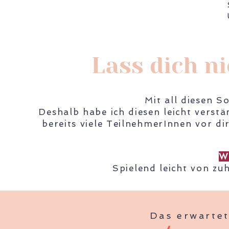
Lass dich n
Mit all diesen So
Deshalb habe ich diesen leicht verstä
bereits viele TeilnehmerInnen vor di
W
Spielend leicht von zu
Das erwartet