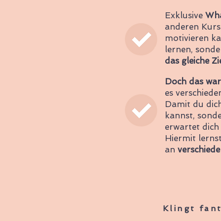
Exklusive
Wha
anderen Kurs
motivieren ka
lernen, sond
das gleiche Zi
Doch das war 
es verschiede
Damit du dich
kannst, sonde
erwartet dich
Hiermit lernst
an
verschiede
Klingt fan