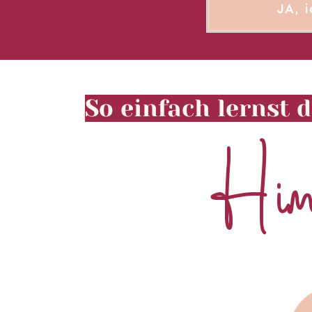
JA, i
So einfach lernst 
Himu