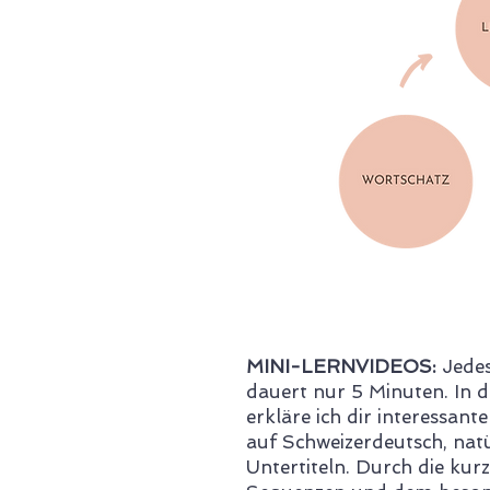
MINI-LERNVIDEOS:
Jede
dauert nur 5 Minuten. In d
erkläre ich dir interessan
auf Schweizerdeutsch, natü
Untertiteln. Durch die kur