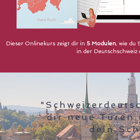
Dieser Onlinekurs zeigt dir in
5 Modulen
, wie du
in der Deutschschweiz 
"Schweizerdeuts
dir neue Türen
dein Sch