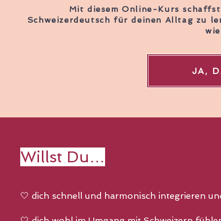
Mit diesem Online-Kurs schaffst 
Schweizerdeutsch für deinen Alltag zu le
wie
JA, 
Willst Du…
🤍 dich schnell und harmonisch integrieren un
🤍 dich wohl im Umgang mit Schweizern fühlen