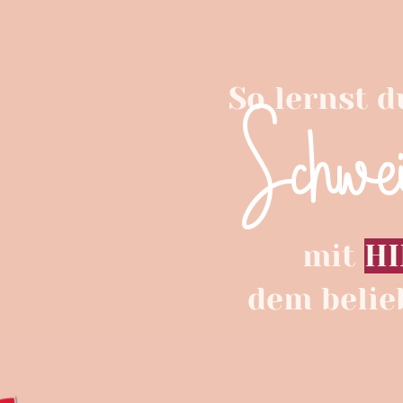
So lernst d
Schwei
mit
H
dem belie