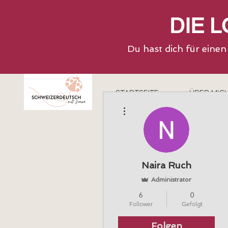
DIE 
Du hast dich für eine
STARTSEITE
ÜBER MIC
Weitere Optionen
Naira Ruch
Administrator
6
0
Follower
Gefolgt
Folgen